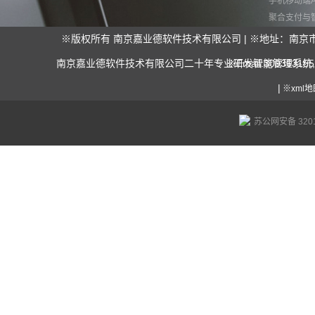
手机移动端A
聚合支付与
经典案例
※版权所有 南京嘉业德软件技术有限公司 | ※地址：南京市珠江路88
渠道伙伴
南京嘉业德软件技术有限公司二十年专业研发智能管理系统
※Email:30936315
|
※xml地
联系我们
留言板
苏公网安备 3201